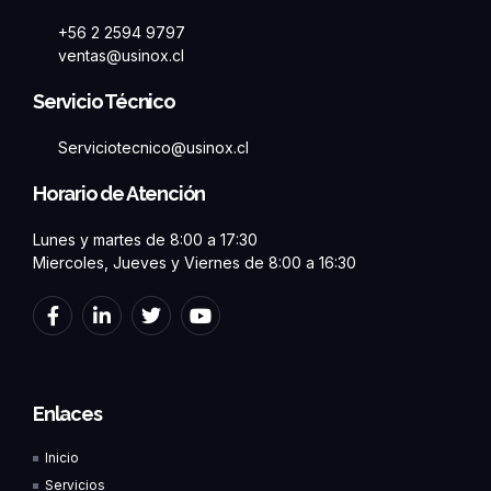
+56 2 2594 9797
ventas@usinox.cl
Servicio Técnico
Serviciotecnico@usinox.cl
Horario de Atención
Lunes y martes de 8:00 a 17:30
Miercoles, Jueves y Viernes de 8:00 a 16:30
F
L
T
Y
a
i
w
o
c
n
i
u
e
k
t
t
b
e
t
u
o
d
e
b
Enlaces
o
i
r
e
k
n
Inicio
-
-
f
i
Servicios