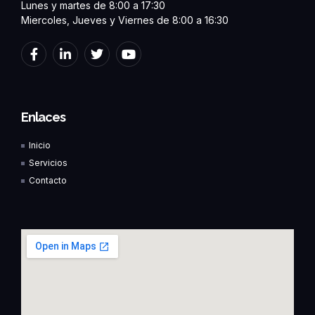
Lunes y martes de 8:00 a 17:30
Miercoles, Jueves y Viernes de 8:00 a 16:30
F
L
T
Y
a
i
w
o
c
n
i
u
e
k
t
t
b
e
t
u
o
d
e
b
Enlaces
o
i
r
e
k
n
Inicio
-
-
f
i
Servicios
n
Contacto