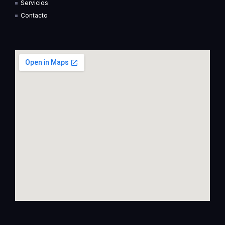
f
i
Servicios
n
Contacto