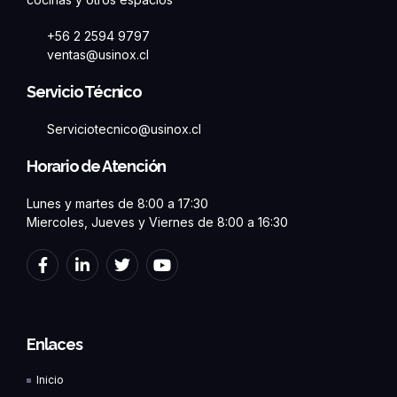
+56 2 2594 9797
ventas@usinox.cl
Servicio Técnico
Serviciotecnico@usinox.cl
Horario de Atención
Lunes y martes de 8:00 a 17:30
Miercoles, Jueves y Viernes de 8:00 a 16:30
F
L
T
Y
a
i
w
o
c
n
i
u
e
k
t
t
b
e
t
u
o
d
e
b
Enlaces
o
i
r
e
k
n
Inicio
-
-