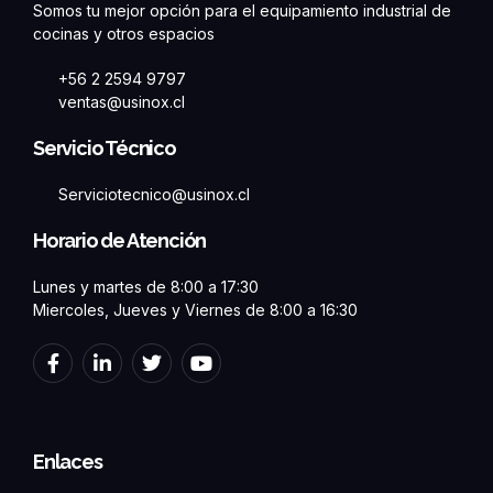
Somos tu mejor opción para el equipamiento industrial de
cocinas y otros espacios
+56 2 2594 9797
ventas@usinox.cl
Servicio Técnico
Serviciotecnico@usinox.cl
Horario de Atención
Lunes y martes de 8:00 a 17:30
Miercoles, Jueves y Viernes de 8:00 a 16:30
F
L
T
Y
a
i
w
o
c
n
i
u
e
k
t
t
b
e
t
u
o
d
e
b
Enlaces
o
i
r
e
k
n