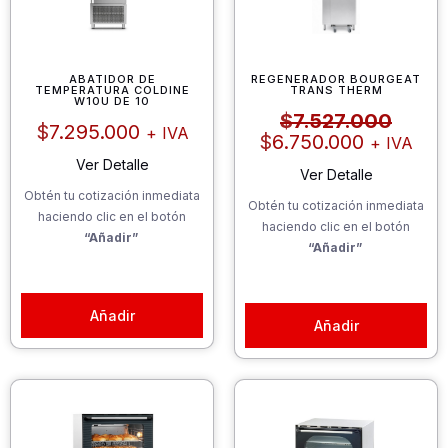
ABATIDOR DE
REGENERADOR BOURGEAT
TEMPERATURA COLDINE
TRANS THERM
El
El
W10U DE 10
$
7.527.000
precio
preci
$
7.295.000
+ IVA
$
6.750.000
+ IVA
actual
origin
Ver Detalle
es:
era:
Ver Detalle
$6.750.0
$7.52
Obtén tu cotización inmediata
Obtén tu cotización inmediata
haciendo clic en el botón
haciendo clic en el botón
“Añadir”
“Añadir”
Añadir
Añadir