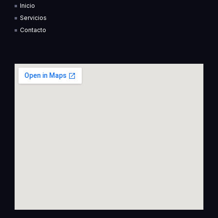
Inicio
-
-
f
i
Servicios
n
Contacto