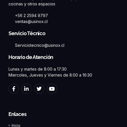
cocinas y otros espacios
+56 2 2594 9797
ventas@usinox.cl
Servicio Técnico
Serviciotecnico@usinox.cl
Horario de Atención
Lunes y martes de 8:00 a 17:30
Miercoles, Jueves y Viernes de 8:00 a 16:30
F
L
T
Y
a
i
w
o
c
n
i
u
e
k
t
t
b
e
t
u
o
d
e
b
Enlaces
o
i
r
e
k
n
Inicio
-
-