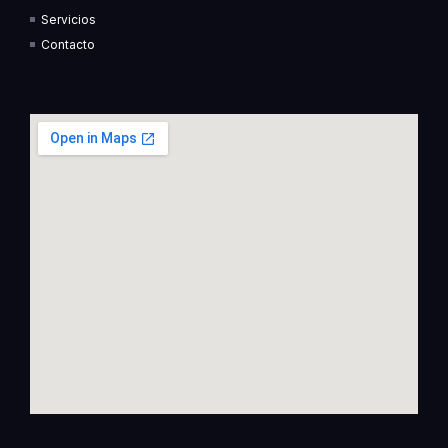
f
i
Servicios
n
Contacto