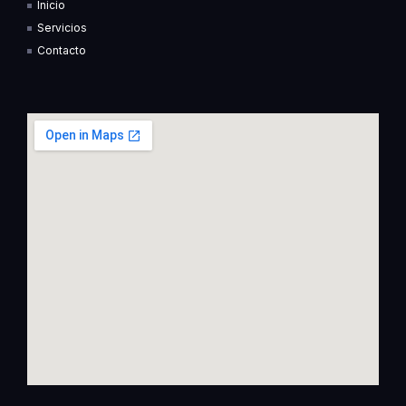
Inicio
-
-
f
i
Servicios
n
Contacto