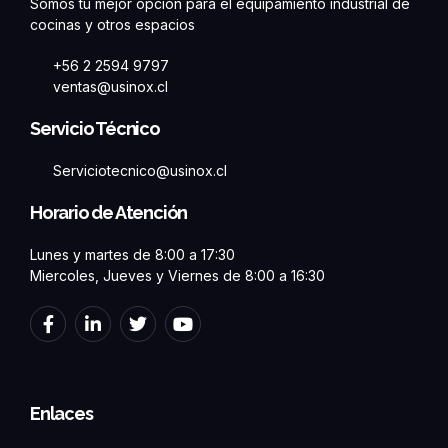
Somos tu mejor opción para el equipamiento industrial de
cocinas y otros espacios
+56 2 2594 9797
ventas@usinox.cl
Servicio Técnico
Serviciotecnico@usinox.cl
Horario de Atención
Lunes y martes de 8:00 a 17:30
Miercoles, Jueves y Viernes de 8:00 a 16:30
F
L
T
Y
a
i
w
o
c
n
i
u
e
k
t
t
b
e
t
u
o
d
e
b
Enlaces
o
i
r
e
k
n