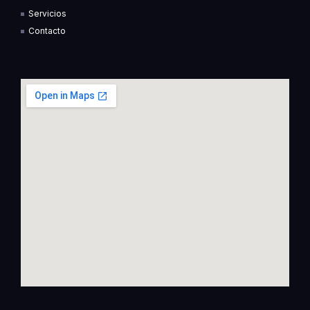
f
i
Servicios
n
Contacto