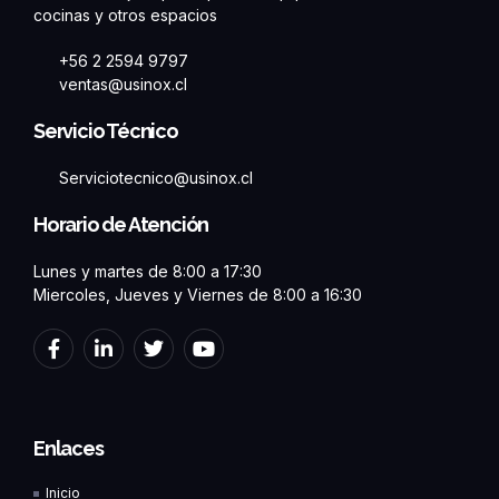
cocinas y otros espacios
+56 2 2594 9797
ventas@usinox.cl
Servicio Técnico
Serviciotecnico@usinox.cl
Horario de Atención
Lunes y martes de 8:00 a 17:30
Miercoles, Jueves y Viernes de 8:00 a 16:30
F
L
T
Y
a
i
w
o
c
n
i
u
e
k
t
t
b
e
t
u
o
d
e
b
Enlaces
o
i
r
e
k
n
Inicio
-
-