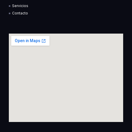
f
i
Servicios
n
Contacto