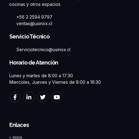
cocinas y otros espacios
+56 2 2594 9797
ventas@usinox.cl
Servicio Técnico
Serviciotecnico@usinox.cl
Horario de Atención
Lunes y martes de 8:00 a 17:30
Miercoles, Jueves y Viernes de 8:00 a 16:30
F
L
T
Y
a
i
w
o
c
n
i
u
e
k
t
t
b
e
t
u
o
d
e
b
Enlaces
o
i
r
e
k
n
Inicio
-
-