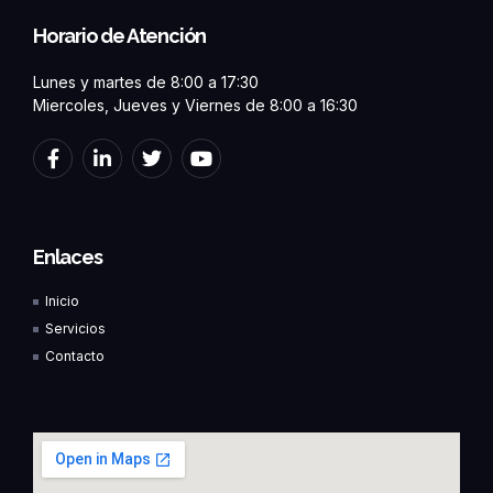
Horario de Atención
Lunes y martes de 8:00 a 17:30
Miercoles, Jueves y Viernes de 8:00 a 16:30
F
L
T
Y
a
i
w
o
c
n
i
u
e
k
t
t
b
e
t
u
o
d
e
b
Enlaces
o
i
r
e
k
n
Inicio
-
-
f
i
Servicios
n
Contacto