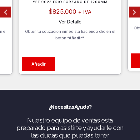
YPF 9023 FRÍO FORZADO DE 1200MM
$
825.000
+ IVA
Ver Detalle
Obt
n el
Obtén tu cotización inmediata haciendo clic en el
botón
“Añadir”
Añadir
¿Necesitas Ayuda?
Nuestro equipo de ventas esta
preparado para asistirte y ayudarte con
las dudas que puedas tener