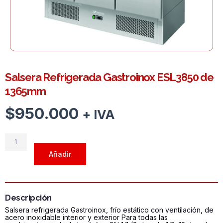
Salsera Refrigerada Gastroinox ESL3850 de
1365mm
$
950.000
+ IVA
Salsera
Refrigerada
Añadir
Gastroinox
ESL3850
de
1365mm
Descripción
cantidad
Salsera refrigerada Gastroinox, frío estático con ventilación, de
acero inoxidable interior y exterior Para todas las