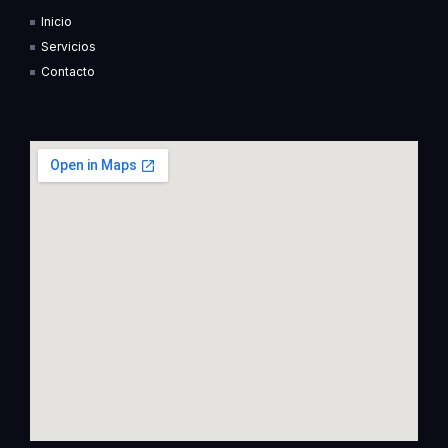
k
n
Inicio
-
-
f
i
Servicios
n
Contacto