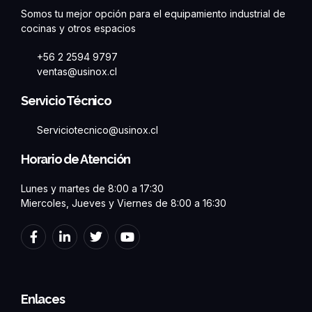
Somos tu mejor opción para el equipamiento industrial de
cocinas y otros espacios
+56 2 2594 9797
ventas@usinox.cl
Servicio Técnico
Serviciotecnico@usinox.cl
Horario de Atención
Lunes y martes de 8:00 a 17:30
Miercoles, Jueves y Viernes de 8:00 a 16:30
F
L
T
Y
a
i
w
o
c
n
i
u
e
k
t
t
b
e
t
u
o
d
e
b
Enlaces
o
i
r
e