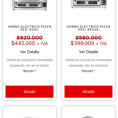
HORNO ELÉCTRICO PIZZA
HORNO ELÉCTRICO PIZZA
PEO-40X2
PEO-40X2A
El
El
El
El
$
620.000
$
580.000
precio
precio
precio
precio
$
445.000
$
399.000
+ IVA
+ IVA
actual
original
actual
origina
es:
era:
es:
era:
Ver Detalle
Ver Detalle
$445.000.
$620.000.
$399.000
$580.0
Obtén tu cotización inmediata
Obtén tu cotización inmediata
haciendo clic en el botón
haciendo clic en el botón
“Añadir”
“Añadir”
Añadir
Añadir