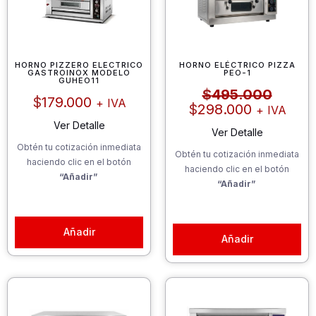
HORNO PIZZERO ELECTRICO
HORNO ELÉCTRICO PIZZA
GASTROINOX MODELO
PEO-1
El
El
GUHEO11
$
495.000
precio
precio
$
179.000
+ IVA
$
298.000
+ IVA
actual
origina
Ver Detalle
es:
era:
Ver Detalle
$298.000
$495.0
Obtén tu cotización inmediata
Obtén tu cotización inmediata
haciendo clic en el botón
haciendo clic en el botón
“Añadir”
“Añadir”
Añadir
Añadir