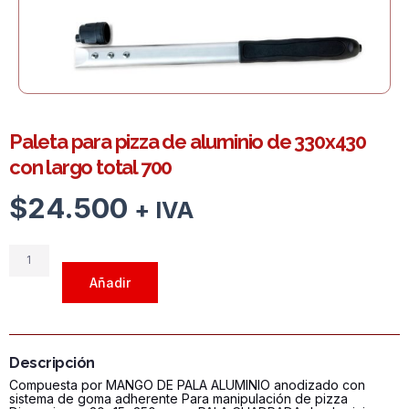
Paleta para pizza de aluminio de 330x430
con largo total 700
$
24.500
+ IVA
Paleta
para
Añadir
pizza
de
aluminio
de
Descripción
330x430
Compuesta por MANGO DE PALA ALUMINIO anodizado con
con
sistema de goma adherente Para manipulación de pizza
largo