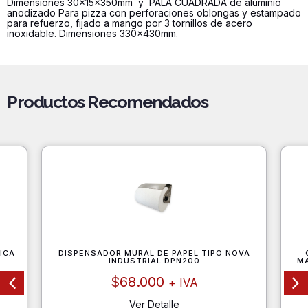
Dimensiones 30x15x350mm y PALA CUADRADA de aluminio
total
anodizado Para pizza con perforaciones oblongas y estampado
para refuerzo, fijado a mango por 3 tornillos de acero
700
inoxidable. Dimensiones 330x430mm.
cantidad
Productos Recomendados
ICA
DISPENSADOR MURAL DE PAPEL TIPO NOVA
INDUSTRIAL DPN200
M
$
68.000
+ IVA
Ver Detalle