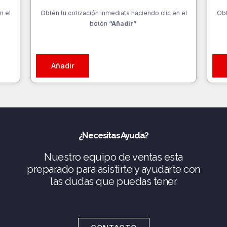
n el
Obtén tu cotización inmediata haciendo clic en el
Obt
botón
“Añadir”
Añadir
¿Necesitas Ayuda?
Nuestro equipo de ventas esta
preparado para asistirte y ayudarte con
las dudas que puedas tener