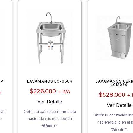
0P
LAVAMANOS LC-050R
LAVAMANOS CER
LCM050
$
226.000
A
+ IVA
$
528.000
+ 
Ver Detalle
Ver Detalle
iata
Obtén tu cotización inmediata
Obtén tu cotización in
ón
haciendo clic en el botón
haciendo clic en el 
“Añadir”
“Añadir”