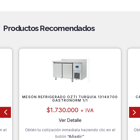
Productos Recomendados
S
MESÓN REFRIGERADO OZTI TURQUÍA 1314X700
C
GASTRONORM 1/1
$
1.730.000
+ IVA
Ver Detalle
n el
Obtén tu cotización inmediata haciendo clic en el
Obt
botón
“Añadir”