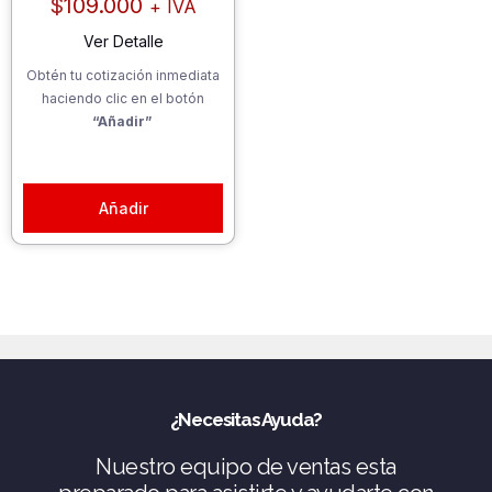
$
109.000
+ IVA
Ver Detalle
Obtén tu cotización inmediata
haciendo clic en el botón
“Añadir”
Añadir
¿Necesitas Ayuda?
Nuestro equipo de ventas esta