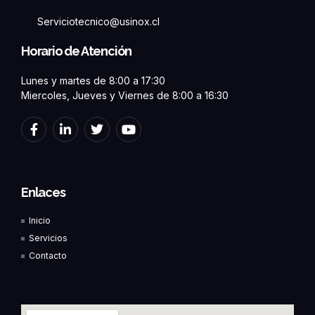
Serviciotecnico@usinox.cl
Horario de Atención
Lunes y martes de 8:00 a 17:30
Miercoles, Jueves y Viernes de 8:00 a 16:30
F
L
T
Y
a
i
w
o
c
n
i
u
e
k
t
t
b
e
t
u
o
d
e
b
Enlaces
o
i
r
e
k
n
Inicio
-
-
f
i
Servicios
n
Contacto