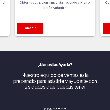
n el
Obtén tu cotización inmediata haciendo clic en el
Obt
botón
“Añadir”
Añadir
¿Necesitas Ayuda?
Nuestro equipo de ventas esta
preparado para asistirte y ayudarte con
las dudas que puedas tener
CONTACTO