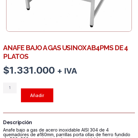
ANAFE BAJO A GAS USINOX AB4PMS DE 4
PLATOS
$
1.331.000
+ IVA
ANAFE
BAJO
Añadir
A
GAS
USINOX
AB4PMS
Descripción
DE
Anafe bajo a gas de acero inoxidable AISI 304 de 4
4
quemadores de ø180mm, parrillas porta ollas de fierro fundido
PLATOS