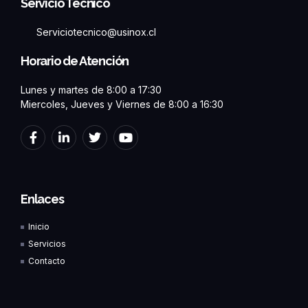
Servicio Técnico
Serviciotecnico@usinox.cl
Horario de Atención
Lunes y martes de 8:00 a 17:30
Miercoles, Jueves y Viernes de 8:00 a 16:30
F
L
T
Y
a
i
w
o
c
n
i
u
e
k
t
t
b
e
t
u
o
d
e
b
Enlaces
o
i
r
e
k
n
Inicio
-
-
f
i
Servicios
n
Contacto