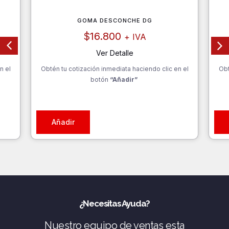
GOMA DESCONCHE DG
$
16.800
+ IVA
Ver Detalle
n el
Obtén tu cotización inmediata haciendo clic en el
Obt
botón
“Añadir”
Añadir
¿Necesitas Ayuda?
Nuestro equipo de ventas esta