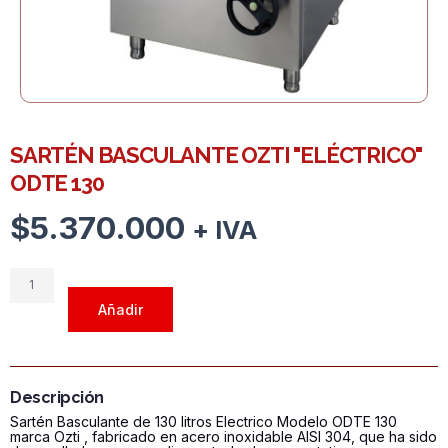
SARTÉN BASCULANTE OZTI "ELÉCTRICO"
ODTE 130
$
5.370.000
+ IVA
SARTÉN
BASCULANTE
Añadir
OZTI
"ELÉCTRICO"
ODTE
130
Descripción
cantidad
Sartén Basculante de 130 litros Electrico Modelo ODTE 130
marca Ozti , fabricado en acero inoxidable AISI 304, que ha sido