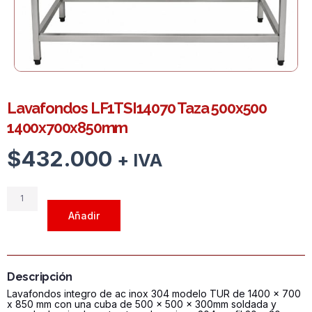
Lavafondos LF1TSI14070 Taza 500x500
1400x700x850mm
$
432.000
+ IVA
Lavafondos
LF1TSI14070
Añadir
Taza
500x500
1400x700x850mm
cantidad
Descripción
Lavafondos integro de ac inox 304 modelo TUR de 1400 x 700
x 850 mm con una cuba de 500 x 500 x 300mm soldada y