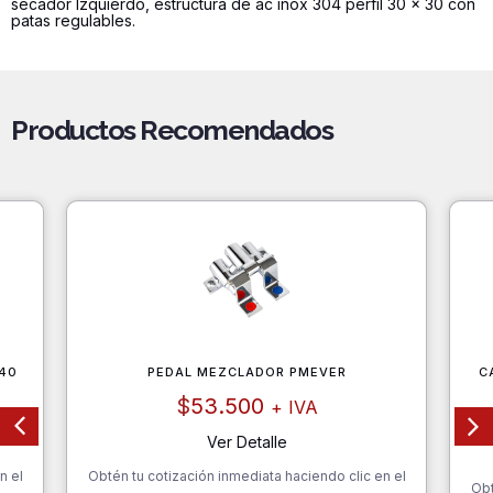
secador Izquierdo, estructura de ac inox 304 perfil 30 x 30 con
patas regulables.
Productos Recomendados
40
PEDAL MEZCLADOR PMEVER
C
$
53.500
+ IVA
Ver Detalle
n el
Obtén tu cotización inmediata haciendo clic en el
Obt