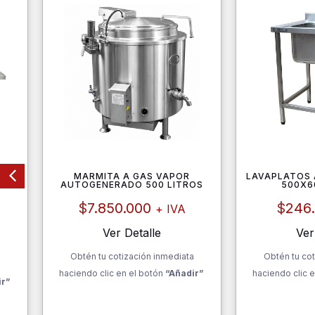
ISI
MARMITA A GAS VAPOR
LAVAPLATOS A
AUTOGENERADO 500 LITROS
500X
$
7.850.000
$
246
+ IVA
Ver Detalle
Ver
Obtén tu cotización inmediata
Obtén tu cot
a
haciendo clic en el botón
“Añadir”
haciendo clic e
ir”