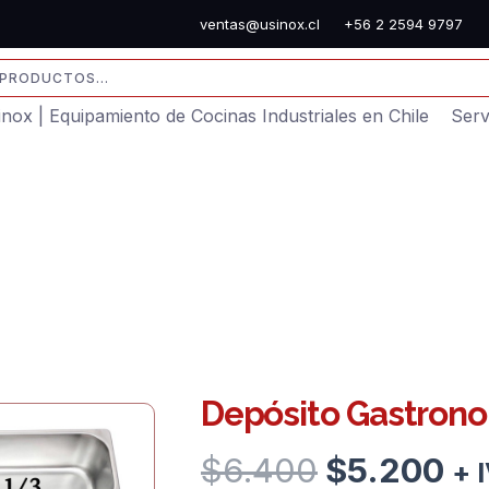
ventas@usinox.cl
+56 2 2594 9797
sinox | Equipamiento de Cocinas Industriales en Chile
Serv
Depósito Gastrono
El
El
$
6.400
$
5.200
+ 
precio
pr