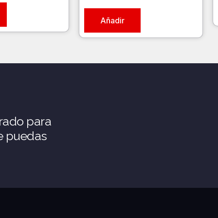
Añadir
rado para
ue puedas