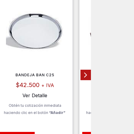
BANDEJA BAN C25
PASABANDEJAS PB
$
42.500
$
107.000
+ IVA
+ I
Ver Detalle
Ver Detalle
Obtén tu cotización inmediata
Obtén tu cotización inm
haciendo clic en el botón
“Añadir”
haciendo clic en el botón
“