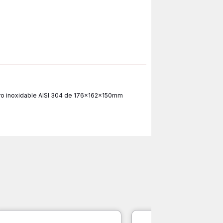
tual
:
.200.
ro inoxidable AISI 304 de 176x162x150mm