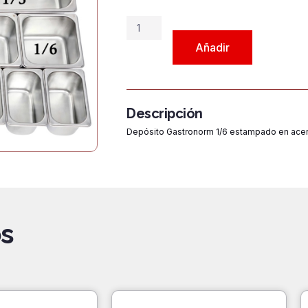
original
ac
era:
es
Depósito
$6.400.
$5
Gastronorm
Añadir
1/6
x
150
cantidad
Descripción
Depósito Gastronorm 1/6 estampado en ace
s