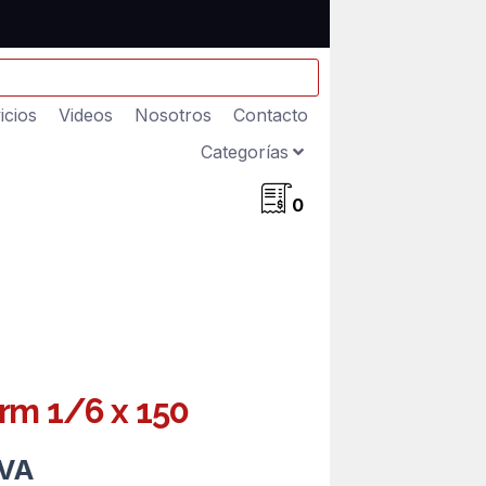
icios
Videos
Nosotros
Contacto
Categorías
0
rm 1/6 x 150
IVA
ecio