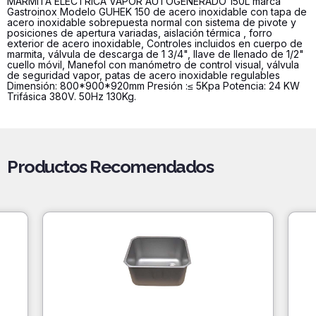
MARMITA ELÉCTRICA VAPOR AUTOGENERADO 150L marca
Modelo
Gastroinox Modelo GUHEK 150 de acero inoxidable con tapa de
GUHEK
acero inoxidable sobrepuesta normal con sistema de pivote y
150
posiciones de apertura variadas, aislación térmica , forro
exterior de acero inoxidable, Controles incluidos en cuerpo de
cantidad
marmita, válvula de descarga de 1 3/4", llave de llenado de 1/2"
cuello móvil, Manefol con manómetro de control visual, válvula
de seguridad vapor, patas de acero inoxidable regulables
Dimensión: 800*900*920mm Presión :≤ 5Kpa Potencia: 24 KW
Trifásica 380V. 50Hz 130Kg.
Productos Recomendados