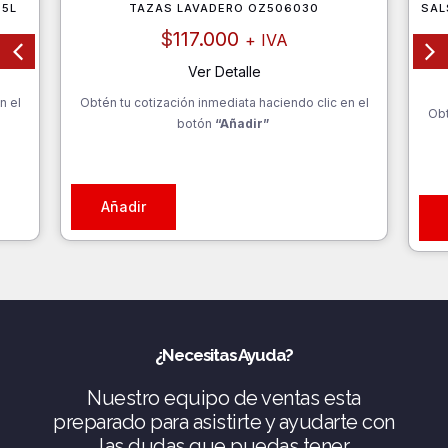
35L
TAZAS LAVADERO OZ506030
SAL
$
117.000
+ IVA
Ver Detalle
n el
Obtén tu cotización inmediata haciendo clic en el
Obt
botón
“Añadir”
Añadir
¿Necesitas Ayuda?
Nuestro equipo de ventas esta
preparado para asistirte y ayudarte con
las dudas que puedas tener