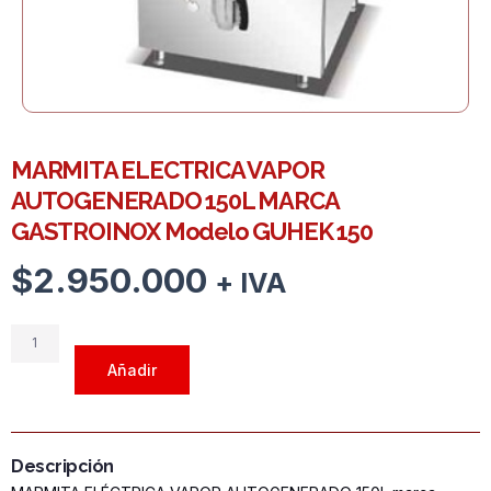
MARMITA ELECTRICA VAPOR
AUTOGENERADO 150L MARCA
GASTROINOX Modelo GUHEK 150
$
2.950.000
+ IVA
MARMITA
ELECTRICA
Añadir
VAPOR
AUTOGENERADO
150L
MARCA
Descripción
GASTROINOX