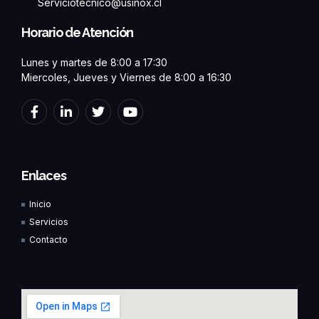
Serviciotecnico@usinox.cl
Horario de Atención
Lunes y martes de 8:00 a 17:30
Miercoles, Jueves y Viernes de 8:00 a 16:30
F
L
T
Y
a
i
w
o
c
n
i
u
e
k
t
t
b
e
t
u
o
d
e
b
Enlaces
o
i
r
e
k
n
Inicio
-
-
f
i
Servicios
n
Contacto