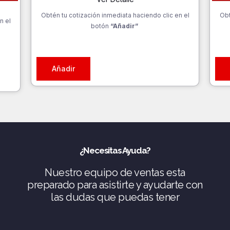
Obtén tu cotización inmediata haciendo clic en el
Obt
n el
botón
“Añadir”
Añadir
¿Necesitas Ayuda?
Nuestro equipo de ventas esta
preparado para asistirte y ayudarte con
las dudas que puedas tener