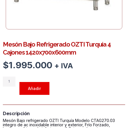
Mesón Bajo Refrigerado OZTI Turquía 4
Cajones 1420x700x600mm
$
1.995.000
+ IVA
Mesón
Bajo
Añadir
Refrigerado
OZTI
Turquía
4
Descripción
Cajones
Mesón Bajo refrigerado OZTI Turquía Modelo CTAG270.03
1420x700x600mm
integro de ac inoxidable interior y exterior, Frío Forzado,
cantidad