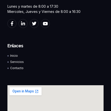
Lunes y martes de 8:00 a 17:30
Miercoles, Jueves y Viernes de 8:00 a 16:30
F
L
T
Y
a
i
w
o
c
n
i
u
e
k
t
t
b
e
t
u
o
d
e
b
Enlaces
o
i
r
e
k
n
Inicio
-
-
f
i
Servicios
n
Contacto