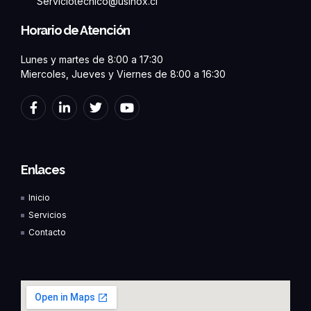
Serviciotecnico@usinox.cl
Horario de Atención
Lunes y martes de 8:00 a 17:30
Miercoles, Jueves y Viernes de 8:00 a 16:30
F
L
T
Y
a
i
w
o
c
n
i
u
e
k
t
t
b
e
t
u
o
d
e
b
Enlaces
o
i
r
e
k
n
Inicio
-
-
f
i
Servicios
n
Contacto