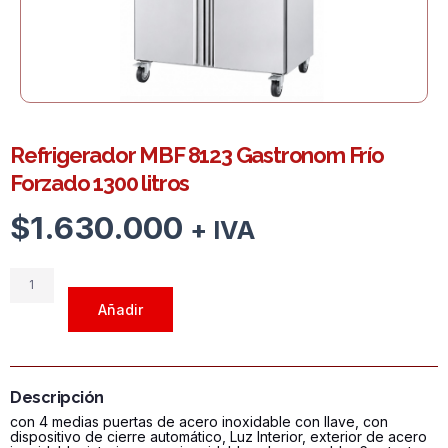
Refrigerador MBF 8123 Gastronom Frío
Forzado 1300 litros
$
1.630.000
+ IVA
Refrigerador
MBF
Añadir
8123
Gastronom
Frío
Forzado
Descripción
1300
con 4 medias puertas de acero inoxidable con llave, con
litros
dispositivo de cierre automático, Luz Interior, exterior de acero
cantidad