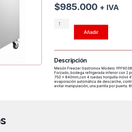
$
985.000
+ IVA
Mesón
Freezer
Añadir
Gastroinox
Modelo
YPF9038
de1500mm
Descripción
cantidad
Mesón Freezer Gastroinox Modelo YPF9038 de 
Forzado, bodega refrigerada inferior con 2 
750 x 840mm,con 4 ruedas horquilla móvil 4"
evaporación automática de descarche, control
evitar manipulación, una parrilla por puerta. 8
s