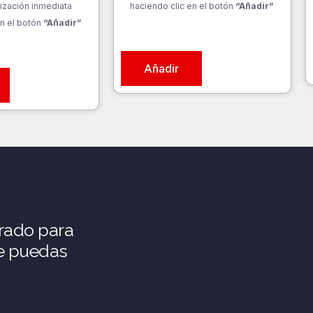
ización inmediata
haciendo clic en el botón
“Añadir”
n el botón
“Añadir”
Añadir
rado para
ue puedas