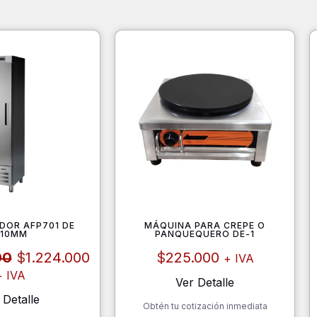
DOR AFP701 DE
MÁQUINA PARA CREPE O
710MM
PANQUEQUERO DE-1
El
El
00
$
1.224.000
$
225.000
+ IVA
precio
precio
+ IVA
original
actual
Ver Detalle
era:
es:
 Detalle
Obtén tu cotización inmediata
$1.360.000.
$1.224.000.