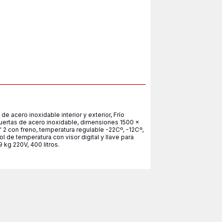
acero inoxidable interior y exterior, Frío
puertas de acero inoxidable, dimensiones 1500 x
 2 con freno, temperatura regulable -22Cº, -12Cº,
 de temperatura con visor digital y llave para
9 kg 220V, 400 litros.