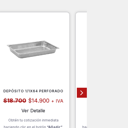
DEPÓSITO 1/1X64 PERFORADO
CAMPANA CENTRAL VE
El
El
$
18.700
$
14.900
$
707.000
+ IVA
+ I
precio
precio
original
actual
Ver Detalle
Ver Detalle
era:
es:
Obtén tu cotización inmediata
Obtén tu cotización inm
$18.700.
$14.900.
haciendo clic en el botón
“Añadir”
haciendo clic en el botón
“