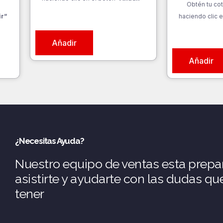
a
Obtén tu cot
ir”
haciendo clic e
Añadir
Añadir
¿Necesitas Ayuda?
Nuestro equipo de ventas esta prepa
asistirte y ayudarte con las dudas q
tener