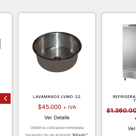
LAVAMANOS LVMO-22
REFRIGERA
RCA
$
45.000
+ IVA
$
1.360.0
Ver Detalle
Obtén tu cotización inmediata
Ver
haciendo clic en el botón
“Añadir”