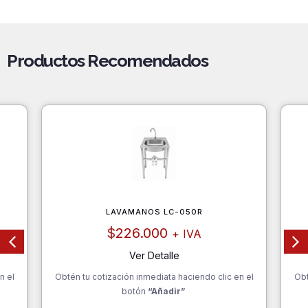
300
mm
cantidad
Productos Recomendados
LAVAMANOS LC-050R
$
226.000
+ IVA
Ver Detalle
n el
Obtén tu cotización inmediata haciendo clic en el
Obt
botón
“Añadir”