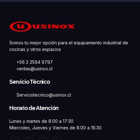
Somos tu mejor opción para el equipamiento industrial de
cocinas y otros espacios
+56 2 2594 9797
ventas@usinox.cl
Servicio Técnico
Serviciotecnico@usinox.cl
Horario de Atención
Lunes y martes de 8:00 a 17:30
Miercoles, Jueves y Viernes de 8:00 a 16:30
F
L
T
Y