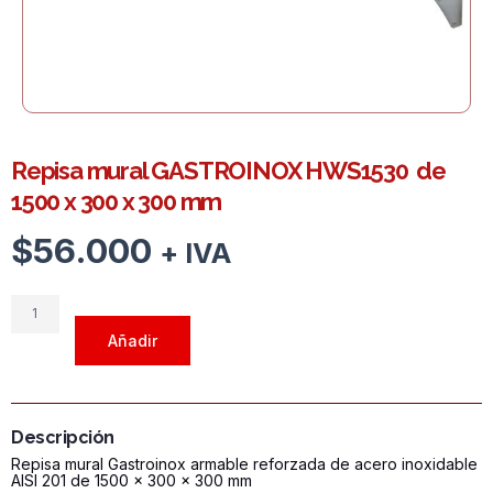
Repisa mural GASTROINOX HWS1530 de
1500 x 300 x 300 mm
$
56.000
+ IVA
Repisa
mural
Añadir
GASTROINOX
HWS1530
de
1500
Descripción
x
Repisa mural Gastroinox armable reforzada de acero inoxidable
300
AISI 201 de 1500 x 300 x 300 mm
x