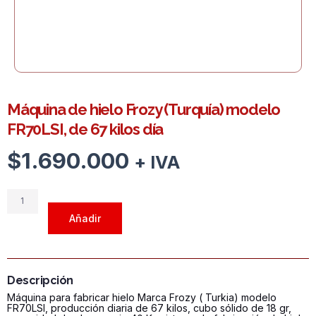
Máquina de hielo Frozy (Turquía) modelo
FR70LSI, de 67 kilos día
$
1.690.000
+ IVA
Máquina
de
Añadir
hielo
Frozy
(Turquía)
modelo
Descripción
FR70LSI,
Máquina para fabricar hielo Marca Frozy ( Turkia) modelo
de
FR70LSI, producción diaria de 67 kilos, cubo sólido de 18 gr,
67