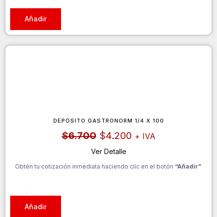
Añadir
DEPÓSITO GASTRONORM 1/4 X 100
El
El
$
6.700
$
4.200
+ IVA
precio
precio
original
actual
Ver Detalle
era:
es:
Obtén tu cotización inmediata haciendo clic en el botón
$6.700.
$4.200.
“Añadir”
Añadir