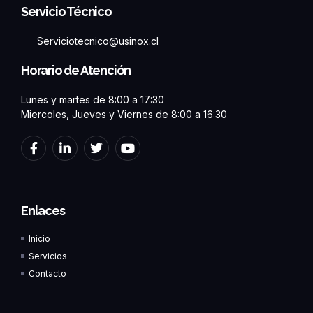
Servicio Técnico
Serviciotecnico@usinox.cl
Horario de Atención
Lunes y martes de 8:00 a 17:30
Miercoles, Jueves y Viernes de 8:00 a 16:30
F
L
T
Y
a
i
w
o
c
n
i
u
e
k
t
t
b
e
t
u
o
d
e
b
Enlaces
o
i
r
e
k
n
Inicio
-
-
f
i
Servicios
n
Contacto