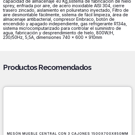
capacidad de almacenaje 40 Kg,sistema de fabricación de hielo
kilos
sprey, enfriada por aire, de acero inoxidable AISI 304, cierre
trasero zincado, aislamiento en poliuretano inyectado, Filtro de
día
aire desmontable fácilmente, sistema de fácil limpieza, área de
cantidad
almacenaje antibacterial, compresor Embraco, botón de
encendido y apagado independiente, gas refrigerante R134a,
sistema microcomputarizado para controlar el suministro de
agua, fabricación y desprendimiento de hielo, 800W/H,
230/50Hz, 5,5A, dimensiones 740 x 600 x 910mm
Productos Recomendados
MESÓN MUEBLE CENTRAL CON 3 CAJONES 1500X700X850MM