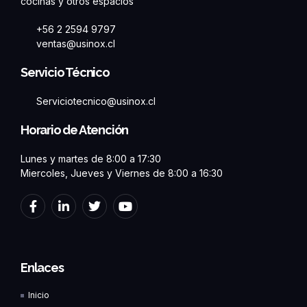
cocinas y otros espacios
+56 2 2594 9797
ventas@usinox.cl
Servicio Técnico
Serviciotecnico@usinox.cl
Horario de Atención
Lunes y martes de 8:00 a 17:30
Miercoles, Jueves y Viernes de 8:00 a 16:30
F
L
T
Y
a
i
w
o
c
n
i
u
e
k
t
t
b
e
t
u
o
d
e
b
Enlaces
o
i
r
e
k
n
Inicio
-
-