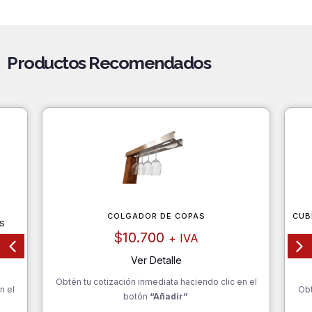
Productos Recomendados
COLGADOR DE COPAS
CUB
S
$
10.700
+ IVA
Ver Detalle
Obtén tu cotización inmediata haciendo clic en el
n el
Obt
botón
“Añadir”