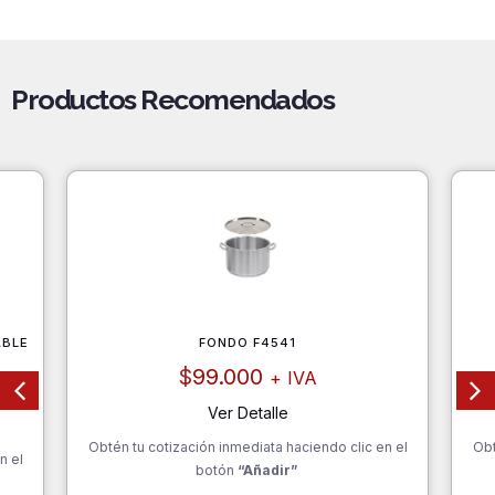
Productos Recomendados
ABLE
FONDO F4541
$
99.000
+ IVA
Ver Detalle
Obtén tu cotización inmediata haciendo clic en el
Obt
n el
botón
“Añadir”