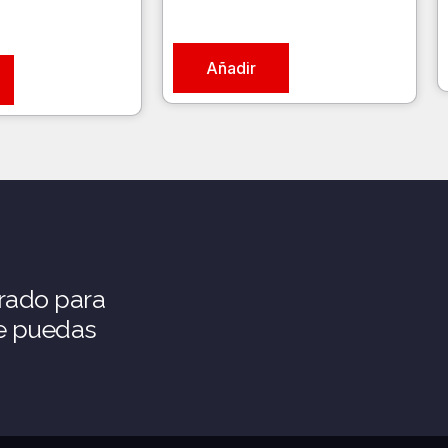
Añadir
rado para
ue puedas