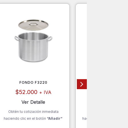
FONDO F3220
MÓDULO SALAD BAR 
$
52.000
$
1.885.000
+ IVA
+ 
Ver Detalle
Ver Detalle
Obtén tu cotización inmediata
Obtén tu cotización inm
haciendo clic en el botón
“Añadir”
haciendo clic en el botón
“