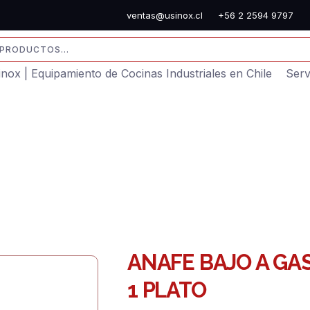
ventas@usinox.cl
+56 2 2594 9797
sinox | Equipamiento de Cocinas Industriales en Chile
Serv
ANAFE BAJO A GA
1 PLATO