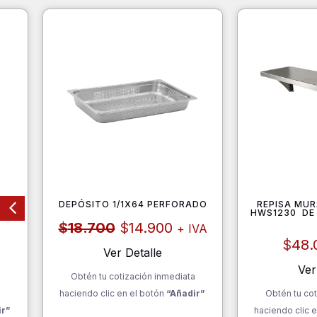
DE
DEPÓSITO 1/1X64 PERFORADO
REPISA MU
INOX
HWS1230 DE 
El
El
$
18.700
$
14.900
+ IVA
precio
precio
$
48.
original
actual
Ver Detalle
era:
es:
Ver
Obtén tu cotización inmediata
$18.700.
$14.900.
a
haciendo clic en el botón
“Añadir”
Obtén tu cot
ir”
haciendo clic e