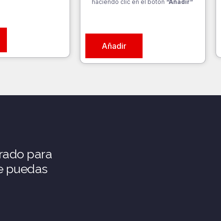
haciendo clic en el botón
“Añadir”
Añadir
rado para
ue puedas