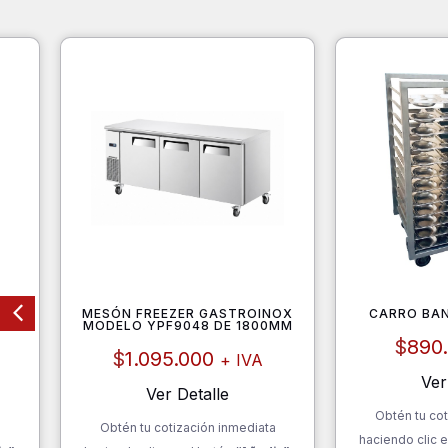
4040
MESÓN FREEZER GASTROINOX
CARRO BA
MODELO YPF9048 DE 1800MM
$
890
$
1.095.000
+ IVA
Ver
Ver Detalle
Obtén tu cot
a
Obtén tu cotización inmediata
haciendo clic e