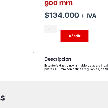
900 mm
$
134.000
+ IVA
Estantería
GASTROINOX
Añadir
de
4
niveles
Lisos
Descripción
HRS
Estantería Gastroinox armable de acero inoxid
9005 de
pilares ø38mm con patines regulables, de 
acero
inoxidable
de
900
s
mm
cantidad