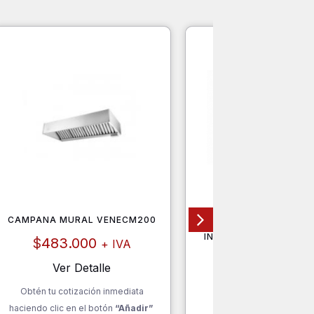
CAMPANA MURAL VENECM200
MESÓN DE TRABAJO C
GASTROINOX DE A
INOXIDABLE 2WT906
$
483.000
+ IVA
$
69.500
+ IV
Ver Detalle
Ver Detalle
Obtén tu cotización inmediata
haciendo clic en el botón
“Añadir”
Obtén tu cotización inm