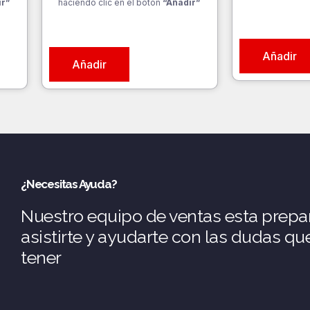
ir”
haciendo clic en el botón
“Añadir”
Añadir
Añadir
¿Necesitas Ayuda?
Nuestro equipo de ventas esta prepa
asistirte y ayudarte con las dudas q
tener