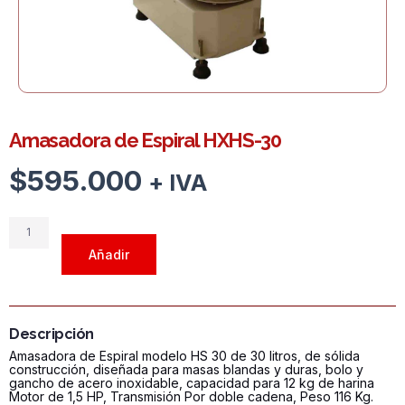
Amasadora de Espiral HXHS-30
$
595.000
+ IVA
Amasadora
de
Añadir
Espiral
HXHS-
30
cantidad
Descripción
Amasadora de Espiral modelo HS 30 de 30 litros, de sólida
construcción, diseñada para masas blandas y duras, bolo y
gancho de acero inoxidable, capacidad para 12 kg de harina
Motor de 1,5 HP, Transmisión Por doble cadena, Peso 116 Kg.