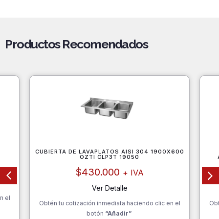
Productos Recomendados
CUBIERTA DE LAVAPLATOS AISI 304 1900X600
OZTI CLP3T 19050
$
430.000
+ IVA
Ver Detalle
n el
Obtén tu cotización inmediata haciendo clic en el
Obt
botón
“Añadir”