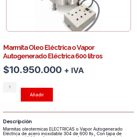
Marmita Oleo Eléctrica o Vapor
Autogenerado Eléctrica 600 litros
$
10.950.000
+ IVA
Marmita
Oleo
Añadir
Eléctrica
o
Vapor
Autogenerado
Descripción
Eléctrica
Marmitas oleotermicas ELECTRICAS o Vapor Autogenerado
600
Eléctrica de acero inoxidable 304 de 600 lts., Con tapa de
litros