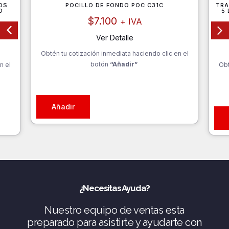
OS
POCILLO DE FONDO POC C31C
TRA
O
5 
$
7.100
+ IVA
Ver Detalle
Obtén tu cotización inmediata haciendo clic en el
botón
“Añadir”
n el
Obt
Añadir
¿Necesitas Ayuda?
Nuestro equipo de ventas esta
preparado para asistirte y ayudarte con