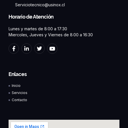
Serviciotecnico@usinox.cl
Horario de Atención
Lunes y martes de 8:00 a 17:30
Miercoles, Jueves y Viernes de 8:00 a 16:30
F
L
T
Y
a
i
w
o
c
n
i
u
e
k
t
t
b
e
t
u
o
d
e
b
Enlaces
o
i
r
e
k
n
Inicio
-
-
f
i
Servicios
n
Contacto