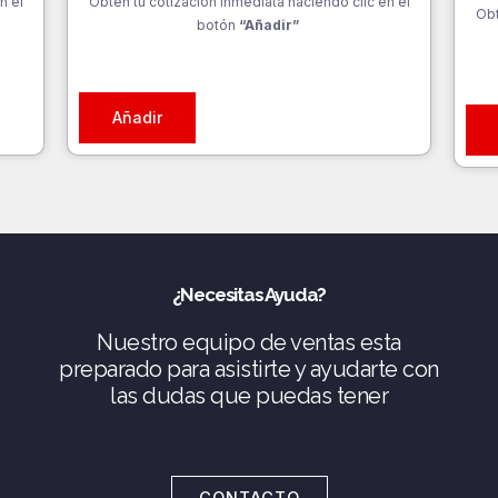
n el
Obtén tu cotización inmediata haciendo clic en el
Obt
botón
“Añadir”
Añadir
¿Necesitas Ayuda?
Nuestro equipo de ventas esta
preparado para asistirte y ayudarte con
las dudas que puedas tener