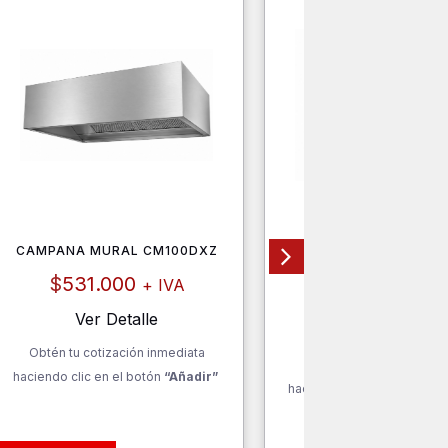
CAMPANA MURAL CM100DXZ
FILTRO ACERO INOXIDA
PANEL PS108DS
$
531.000
+ IVA
$
18.400
+ IV
Ver Detalle
Ver Detalle
Obtén tu cotización inmediata
Obtén tu cotización inm
haciendo clic en el botón
“Añadir”
haciendo clic en el botón
“