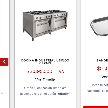
COCINA INDUSTRIAL USINOX
BANDE
OS
C8PMS
$
51.
$
3.395.000
+ IVA
Ver
Ver Detalle
Obtén tu cot
a
Obtén tu cotización inmediata
haciendo clic e
ir”
haciendo clic en el botón
“Añadir”