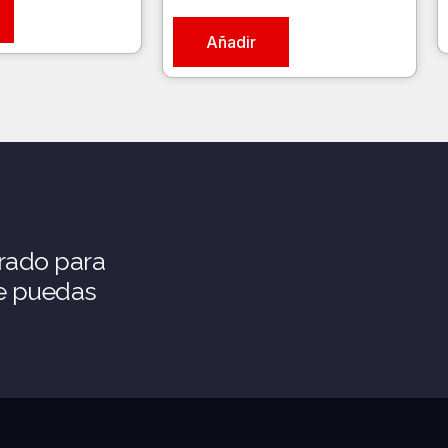
Añadir
rado para
ue puedas