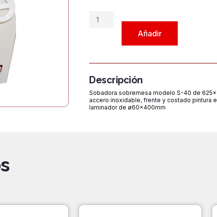
Sobadora
de
Añadir
Sobremesa
S-
40
cantidad
Descripción
Sobadora sobremesa modelo S-40 de 625x7
accero inoxidable, frente y costado pintura e
laminador de ø60x400mm
s