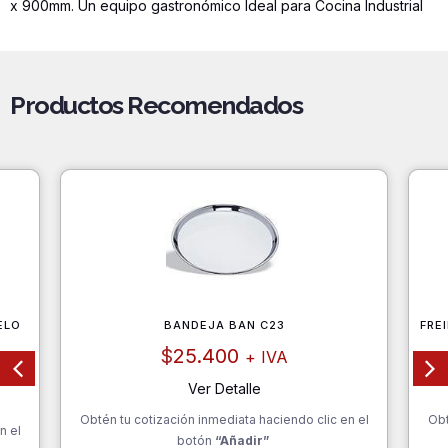
x 900mm. Un equipo gastronómico Ideal para Cocina Industrial
Productos Recomendados
ELO
BANDEJA BAN C23
FRE
$
25.400
+ IVA
Ver Detalle
Obtén tu cotización inmediata haciendo clic en el
Obt
n el
botón
“Añadir”