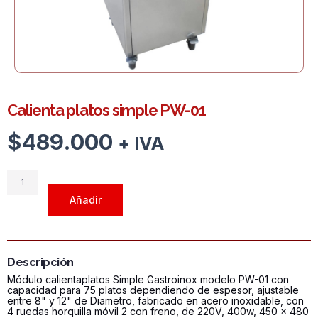
Calienta platos simple PW-01
$
489.000
+ IVA
Calienta
platos
Añadir
simple
PW-
01
cantidad
Descripción
Módulo calientaplatos Simple Gastroinox modelo PW-01 con
capacidad para 75 platos dependiendo de espesor, ajustable
entre 8" y 12" de Diametro, fabricado en acero inoxidable, con
4 ruedas horquilla móvil 2 con freno, de 220V, 400w, 450 x 480