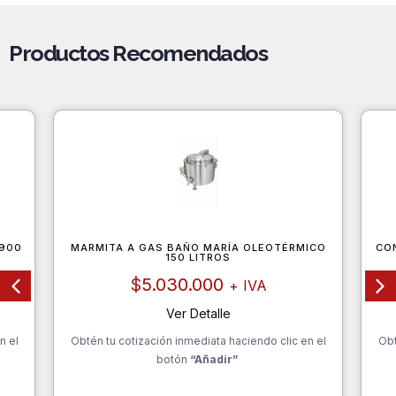
Productos Recomendados
 900
MARMITA A GAS BAÑO MARÍA OLEOTÉRMICO
CO
150 LITROS
$
5.030.000
+ IVA
Ver Detalle
n el
Obtén tu cotización inmediata haciendo clic en el
Obt
botón
“Añadir”