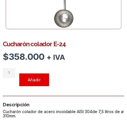
Cucharón colador E-24
$
358.000
+ IVA
Cucharón
colador
Añadir
E-
24
cantidad
Descripción
Cucharón colador de acero inoxidable AISI 304de 7,5 litros de ø
310mm.