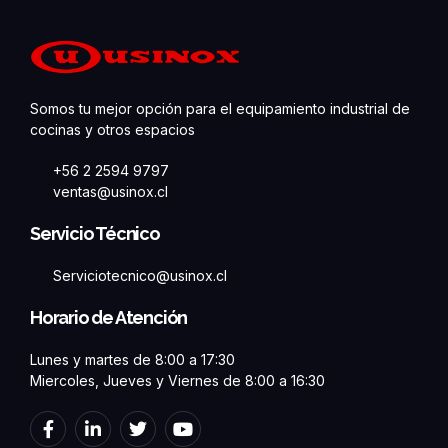
Somos tu mejor opción para el equipamiento industrial de
cocinas y otros espacios
+56 2 2594 9797
ventas@usinox.cl
Servicio Técnico
Serviciotecnico@usinox.cl
Horario de Atención
Lunes y martes de 8:00 a 17:30
Miercoles, Jueves y Viernes de 8:00 a 16:30
F
L
T
Y
a
i
w
o