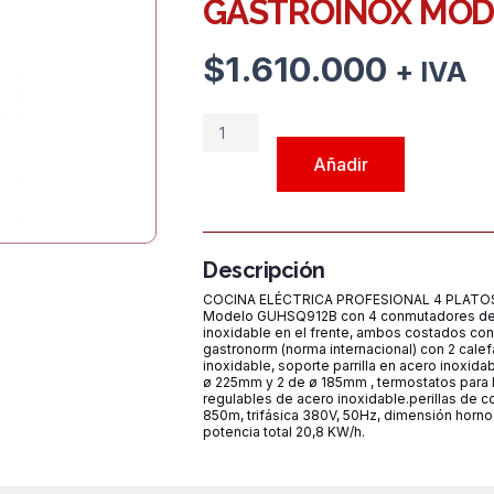
GASTROINOX MOD
$
1.610.000
+ IVA
COCINA
ELECTRICA
Añadir
4
PLATOS
CUADRADOS
C/HORNO
Descripción
MARCA
COCINA ELÉCTRICA PROFESIONAL 4 PLATO
GASTROINOX
Modelo GUHSQ912B con 4 conmutadores de 4 
inoxidable en el frente, ambos costados con
MODELO
gastronorm (norma internacional) con 2 calefac
GUHSQ912B
inoxidable, soporte parrilla en acero inoxida
ø 225mm y 2 de ø 185mm , termostatos para 
cantidad
regulables de acero inoxidable.perillas de
850m, trifásica 380V, 50Hz, dimensión ho
potencia total 20,8 KW/h.