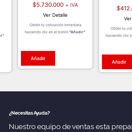
$
5.730.000
+ IVA
$
412
Ver Detalle
Ver
Obtén tu cotización inmediata
a
Obtén tu cot
haciendo clic en el botón
“Añadir”
ir”
haciendo clic e
Añadir
Añadir
¿Necesitas Ayuda?
Nuestro equipo de ventas esta prepa