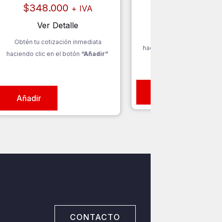
$
4.680.000
+ 
$
348.000
+ IVA
Ver Detalle
Ver Detalle
Obtén tu cotización inm
Obtén tu cotización inmediata
haciendo clic en el botón
“
haciendo clic en el botón
“Añadir”
Añadir
Añadir
CONTACTO