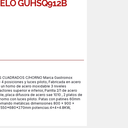
ELO GUHSQ912B
S CUADRADOS C/HORNO Marca Gastroinox
posiciones y luces piloto, Fabricada en acero
 un horno de acero inoxidable 3 niveles
tores superior e inferior, Parrilla 2/1 de acero
ble, placa difusora de acero sae 1010 , 2 platos de
horno con luces piloto. Patas con patines 60mm
 comando metálicas dimensiones 800 x 900 x
rno 550*680*270mm potencias:4x4+4.8KW,