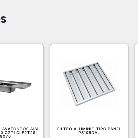
s
 LAVAFONDOS AISI
FILTRO ALUMINIO TIPO PANEL
0 OZTI CLF2T2SI
PS108DAL
19070