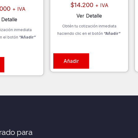
$
14.200
+ IVA
.000
+ IVA
Ver Detalle
 Detalle
Obtén tu cotización inmediata
ización inmediata
haciendo clic en el botón
“Añadir”
n el botón
“Añadir”
Añadir
rado para