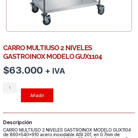
CARRO MULTIUSO 2 NIVELES
GASTROINOX MODELO GUX1104
$
63.000
+ IVA
CARRO
MULTIUSO
Añadir
2
NIVELES
GASTROINOX
MODELO
Descripción
GUX1104
CARRO MULTIUSO 2 NIVELES GASTROINOX MODELO GUX1104
cantidad
de 860×540×910 acero inoxidable AISI 201, en 0.7mm de