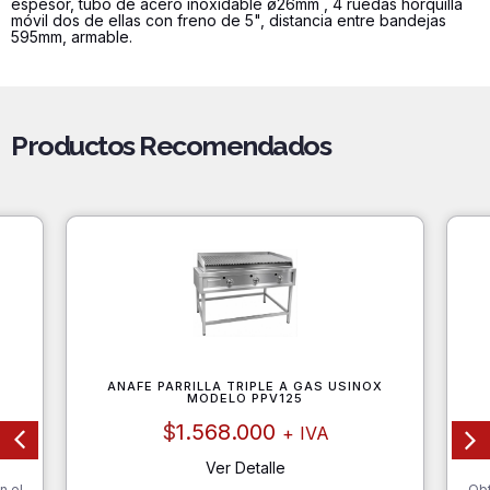
espesor, tubo de acero inoxidable ø26mm , 4 ruedas horquilla
móvil dos de ellas con freno de 5", distancia entre bandejas
595mm, armable.
Productos Recomendados
ANAFE PARRILLA TRIPLE A GAS USINOX
MODELO PPV125
$
1.568.000
+ IVA
Ver Detalle
n el
Obt