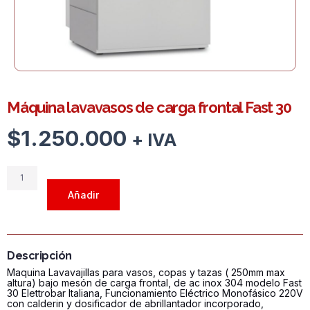
Máquina lavavasos de carga frontal Fast 30
$
1.250.000
+ IVA
Máquina
lavavasos
Añadir
de
carga
frontal
Fast
Descripción
30
Maquina Lavavajillas para vasos, copas y tazas ( 250mm max
cantidad
altura) bajo mesón de carga frontal, de ac inox 304 modelo Fast
30 Elettrobar Italiana, Funcionamiento Eléctrico Monofásico 220V
con calderin y dosificador de abrillantador incorporado,