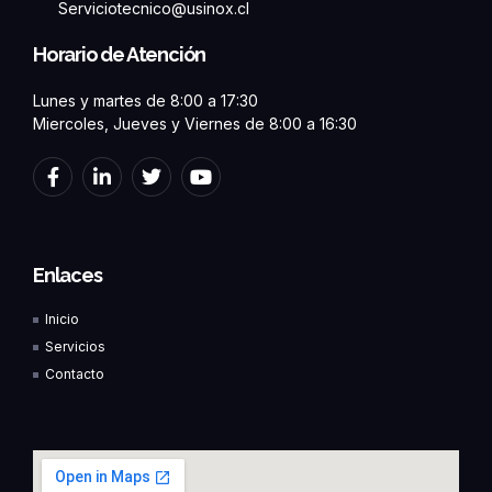
Serviciotecnico@usinox.cl
Horario de Atención
Lunes y martes de 8:00 a 17:30
Miercoles, Jueves y Viernes de 8:00 a 16:30
F
L
T
Y
a
i
w
o
c
n
i
u
e
k
t
t
b
e
t
u
o
d
e
b
Enlaces
o
i
r
e
k
n
Inicio
-
-
f
i
Servicios
n
Contacto