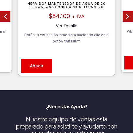
HERVIDOR MANTENEDOR DE AGUA DE 20
LITROS, GASTROINOX MODELO WB-20
$
54.100
+ IVA
Ver Detalle
n el
Obt
Obtén tu cotización inmediata haciendo clic en el
botón
“Añadir”
Añadir
¿Necesitas Ayuda?
Nuestro equipo de ventas esta
preparado para asistirte y ayudarte con