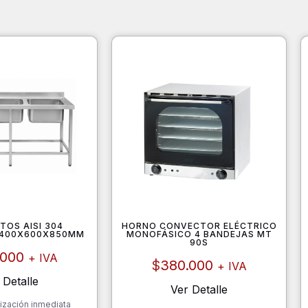
TOS AISI 304
HORNO CONVECTOR ELÉCTRICO
 1400X600X850MM
MONOFÁSICO 4 BANDEJAS MT
90S
.000
+ IVA
$
380.000
+ IVA
 Detalle
Ver Detalle
ización inmediata