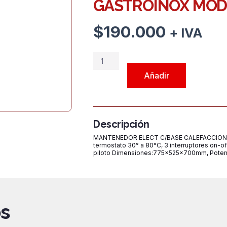
GASTROINOX MOD
$
190.000
+ IVA
MANTENEDOR
ELECT
Añadir
C/BASE
CALEFACCIONADA
MARCA
GASTROINOX
Descripción
MODELO
MANTENEDOR ELECT C/BASE CALEFACCIONADA,
GUHTC2FA
termostato 30° a 80°C, 3 interruptores on-off,
piloto Dimensiones:775×525×700mm, Potenci
cantidad
s