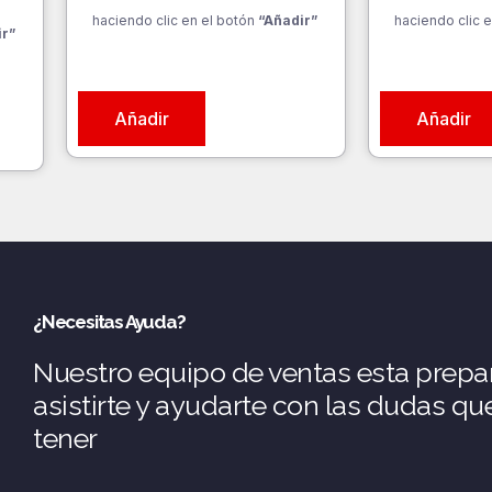
a
haciendo clic en el botón
“Añadir”
haciendo clic e
ir”
Añadir
Añadir
¿Necesitas Ayuda?
Nuestro equipo de ventas esta prepa
asistirte y ayudarte con las dudas q
tener