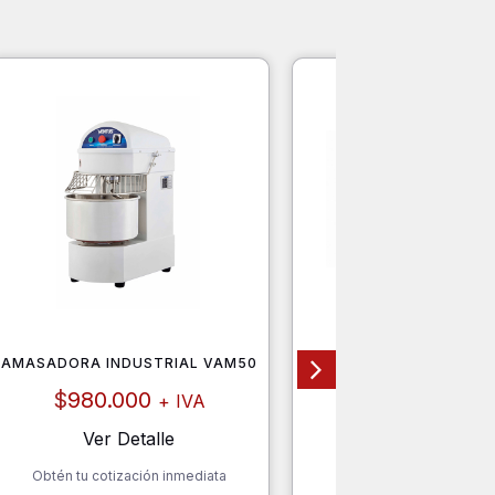
AMASADORA INDUSTRIAL VAM50
MUEBLE, GABINETE CO
GASTROINOX MODELO 
INOX DE 1500 M
$
980.000
+ IVA
$
160.000
+ I
Ver Detalle
Ver Detalle
Obtén tu cotización inmediata