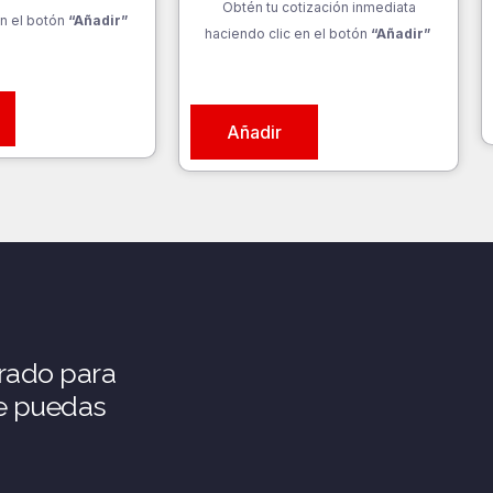
Obtén tu cotización inmediata
n el botón
“Añadir”
haciendo clic en el botón
“Añadir”
Añadir
rado para
ue puedas