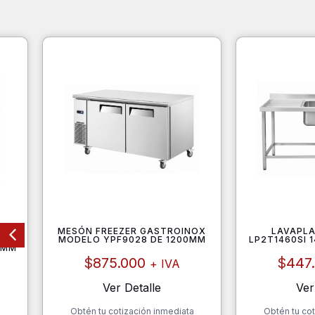
AL
MESÓN FREEZER GASTROINOX
LAVAPLA
MODELO YPF9028 DE 1200MM
LP2T1460SI
0MM
$
875.000
$
447
+ IVA
Ver Detalle
Ver
Obtén tu cotización inmediata
Obtén tu cot