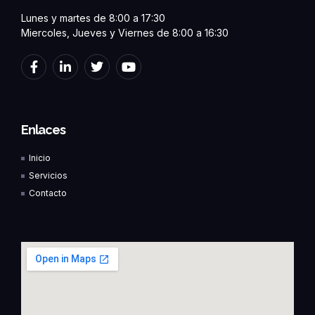
Lunes y martes de 8:00 a 17:30
Miercoles, Jueves y Viernes de 8:00 a 16:30
F
L
T
Y
a
i
w
o
c
n
i
u
e
k
t
t
b
e
t
u
o
d
e
b
Enlaces
o
i
r
e
k
n
Inicio
-
-
f
i
Servicios
n
Contacto