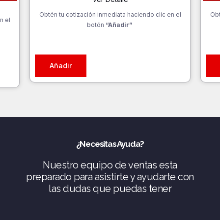
era:
es:
Obtén tu cotización inmediata haciendo clic en el
$1.390.000.
$1.190.000.
Obt
n el
botón
“Añadir”
Añadir
¿Necesitas Ayuda?
Nuestro equipo de ventas esta
preparado para asistirte y ayudarte con
las dudas que puedas tener