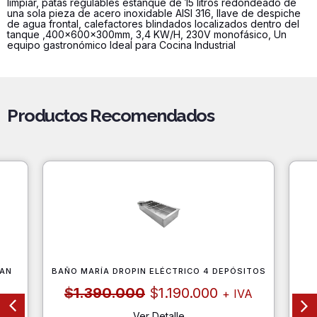
limpiar, patas regulables estanque de 15 litros redondeado de
cantidad
una sola pieza de acero inoxidable AISI 316, llave de despiche
de agua frontal, calefactores blindados localizados dentro del
tanque ,400x600x300mm, 3,4 KW/H, 230V monofásico, Un
equipo gastronómico Ideal para Cocina Industrial
Productos Recomendados
AN
BAÑO MARÍA DROPIN ELÉCTRICO 4 DEPÓSITOS
El
El
$
1.390.000
$
1.190.000
+ IVA
precio
precio
original
actual
Ver Detalle