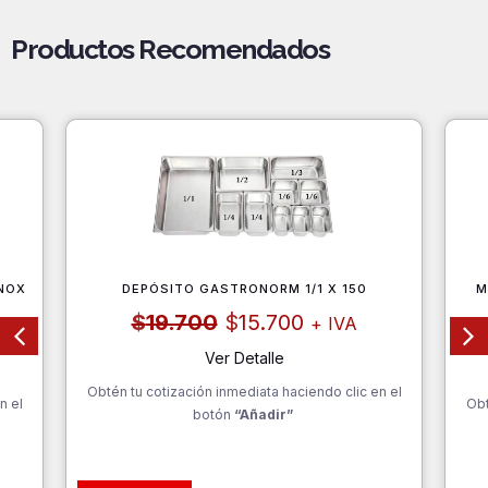
Productos Recomendados
NOX
DEPÓSITO GASTRONORM 1/1 X 150
M
El
El
$
19.700
$
15.700
+ IVA
precio
precio
original
actual
Ver Detalle
era:
es:
Obtén tu cotización inmediata haciendo clic en el
$19.700.
$15.700.
n el
Obt
botón
“Añadir”