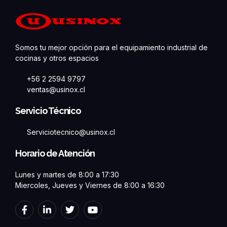
Somos tu mejor opción para el equipamiento industrial de
cocinas y otros espacios
+56 2 2594 9797
ventas@usinox.cl
Servicio Técnico
Serviciotecnico@usinox.cl
Horario de Atención
Lunes y martes de 8:00 a 17:30
Miercoles, Jueves y Viernes de 8:00 a 16:30
F
L
T
Y
a
i
w
o
c
n
i
u