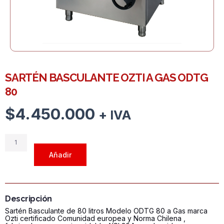
SARTÉN BASCULANTE OZTI A GAS ODTG
80
$
4.450.000
+ IVA
SARTÉN
BASCULANTE
Añadir
OZTI
A
GAS
ODTG
Descripción
80
Sartén Basculante de 80 litros Modelo ODTG 80 a Gas marca
cantidad
Ozti certificado Comunidad europea y Norma Chilena ,