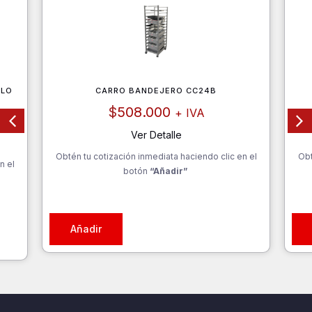
ELO
CARRO BANDEJERO CC24B
$
508.000
+ IVA
Ver Detalle
Obtén tu cotización inmediata haciendo clic en el
Obt
n el
botón
“Añadir”
Añadir