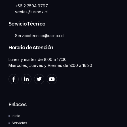
+56 2 2594 9797
ventas@usinox.cl
Servicio Técnico
Serviciotecnico@usinox.cl
Horario de Atención
Lunes y martes de 8:00 a 17:30
Miercoles, Jueves y Viernes de 8:00 a 16:30
F
L
T
Y
a
i
w
o
c
n
i
u
e
k
t
t
b
e
t
u
o
d
e
b
Enlaces
o
i
r
e
k
n
Inicio
-
-
f
i
Servicios