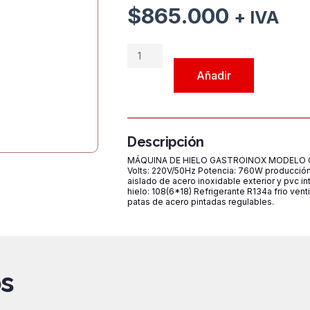
$
865.000
+ IVA
MAQUINA
DE
Añadir
HIELO
GASTROINOX
MODELO
GUHXIM90
Descripción
90K/día
MÁQUINA DE HIELO GASTROINOX MODELO G
cantidad
Volts: 220V/50Hz Potencia: 760W producció
aislado de acero inoxidable exterior y pvc i
hielo: 108(6*18) Refrigerante R134a frio ve
patas de acero pintadas regulables.
s