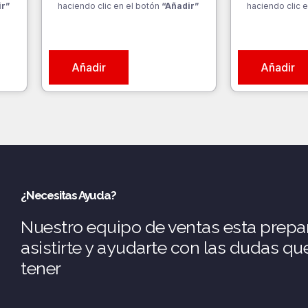
ir”
haciendo clic en el botón
“Añadir”
haciendo clic e
Añadir
Añadir
¿Necesitas Ayuda?
Nuestro equipo de ventas esta prepa
asistirte y ayudarte con las dudas q
tener