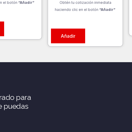
n el botón
“Añadir”
Obtén tu cotización inmediata
haciendo clic en el botón
“Añadir”
Añadir
rado para
ue puedas