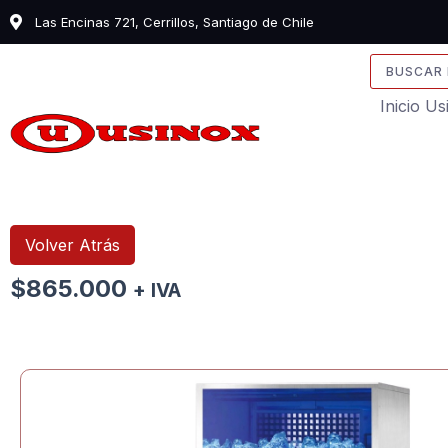
Ir
Las Encinas 721, Cerrillos, Santiago de Chile
al
contenido
Search
...
Inicio U
Volver Atrás
$
865.000
+ IVA