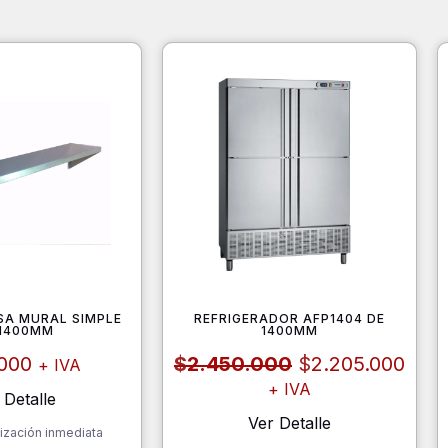
SA MURAL SIMPLE
REFRIGERADOR AFP1404 DE
 1400MM
1400MM
El
El
.000
$
2.450.000
$
2.205.000
+ IVA
precio
prec
+ IVA
original
actu
 Detalle
era:
es:
Ver Detalle
ización inmediata
$2.450.000.
$2.2