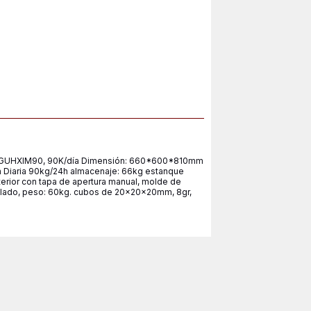
UHXIM90, 90K/día Dimensión: 660*600*810mm
n Diaria 90kg/24h almacenaje: 66kg estanque
nterior con tapa de apertura manual, molde de
ntilado, peso: 60kg. cubos de 20x20x20mm, 8gr,