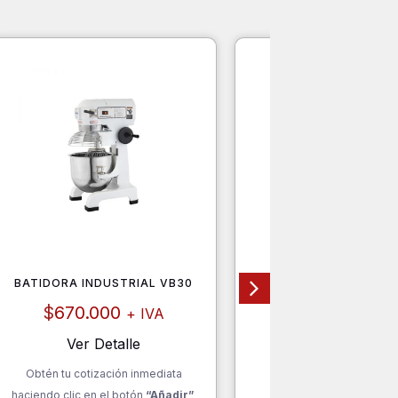
BATIDORA INDUSTRIAL VB30
MARMITA HERVIDOR O D
DIRECTO, A GAS 400 
$
670.000
+ IVA
$
5.730.000
+ 
io
Ver Detalle
al
Ver Detalle
Obtén tu cotización inmediata
Obtén tu cotización inm
05.000.
haciendo clic en el botón
“Añadir”