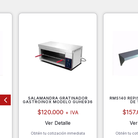
PLE
SALAMANDRA GRATINADOR
RMS140 REPI
GASTROINOX MODELO GUHE936
DE
$
120.000
$
157
+ IVA
Ver Detalle
Ver
a
Obtén tu cotización inmediata
Obtén tu cot