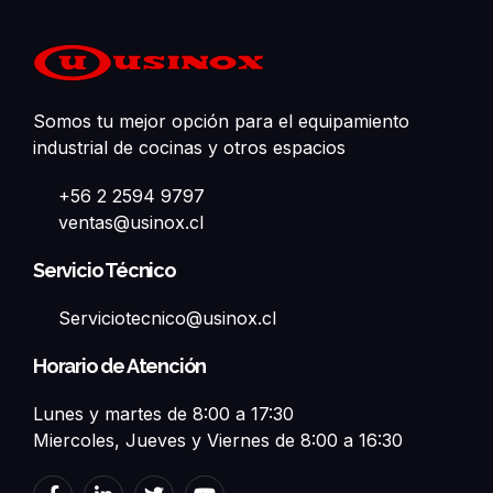
Somos tu mejor opción para el equipamiento
industrial de cocinas y otros espacios
+56 2 2594 9797
ventas@usinox.cl
Servicio Técnico
Serviciotecnico@usinox.cl
Horario de Atención
Lunes y martes de 8:00 a 17:30
Miercoles, Jueves y Viernes de 8:00 a 16:30
F
L
T
Y