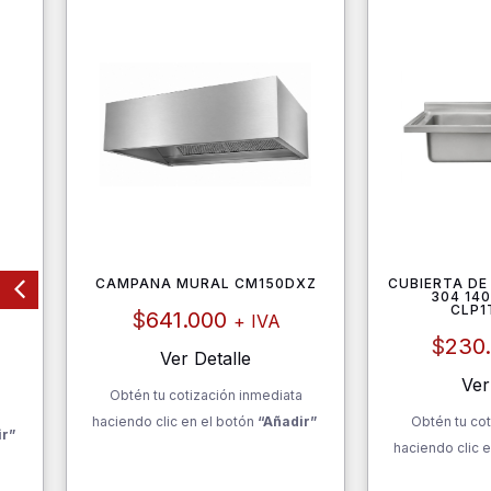
HS-
CAMPANA MURAL CM150DXZ
CUBIERTA DE
304 14
CLP1
$
641.000
+ IVA
$
230
Ver Detalle
Ver
Obtén tu cotización inmediata
a
haciendo clic en el botón
“Añadir”
Obtén tu cot
ir”
haciendo clic e