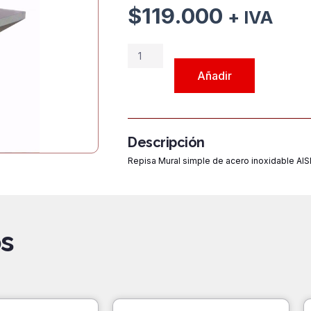
$
119.000
+ IVA
RMS090
Repisa
Añadir
mural
simple
de
900mm
Descripción
cantidad
Repisa Mural simple de acero inoxidable AI
s