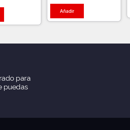
Añadir
rado para
ue puedas