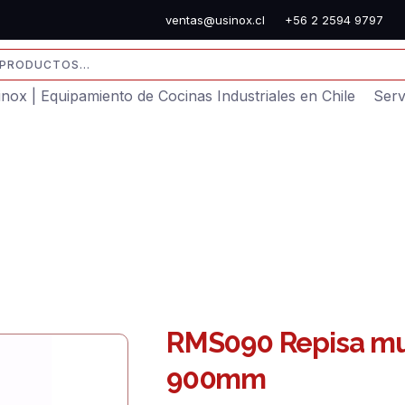
ventas@usinox.cl
+56 2 2594 9797
sinox | Equipamiento de Cocinas Industriales en Chile
Serv
RMS090 Repisa mu
900mm