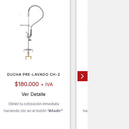
DUCHA PRE-LAVADO CH-2
SARTÉN S407
$
180.000
$
60.000
+ IVA
+ IV
Ver Detalle
Ver Detalle
Obtén tu cotización inmediata
Obtén tu cotización inm
haciendo clic en el botón
“Añadir”
haciendo clic en el botón
“