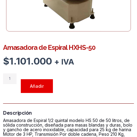
Amasadora de Espiral HXHS-50
$
1.101.000
+ IVA
Amasadora
de
Añadir
Espiral
HXHS-
50
cantidad
Descripción
Amasadora de Espiral 1/2 quintal modelo HS 50 de 50 litros, de
sólida construcción, diseñada para masas blandas y duras, bolo
y gancho de acero inoxidable, capacidad para 25 kg de harina
Motor de 3 HP, Transmisión Por doble cadena, Peso 210 Kg,