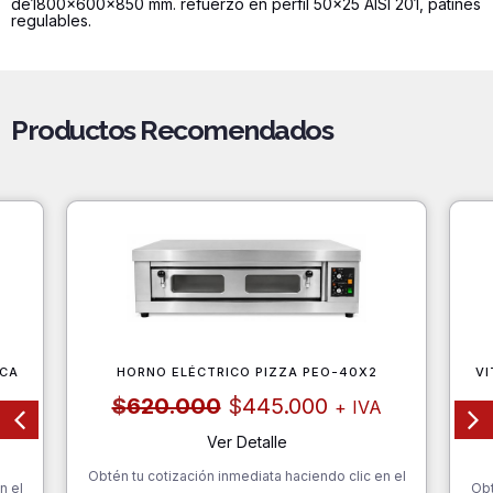
de1800x600x850 mm. refuerzo en perfil 50x25 AISI 201, patines
1800mm
regulables.
cantidad
Productos Recomendados
CA
HORNO ELÉCTRICO PIZZA PEO-40X2
VI
El
El
$
620.000
$
445.000
+ IVA
precio
precio
original
actual
Ver Detalle
era:
es:
Obtén tu cotización inmediata haciendo clic en el
$620.000.
$445.000.
n el
Obt