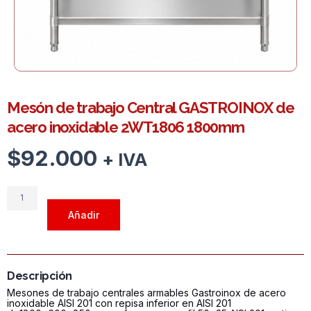
Mesón de trabajo Central GASTROINOX de
acero inoxidable 2WT1806 1800mm
$
92.000
+ IVA
Mesón
de
Añadir
trabajo
Central
GASTROINOX
de
Descripción
acero
Mesones de trabajo centrales armables Gastroinox de acero
inoxidable
inoxidable AISI 201 con repisa inferior en AISI 201
2WT1806