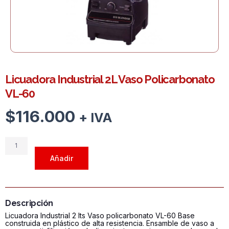
Licuadora Industrial 2L Vaso Policarbonato
VL-60
$
116.000
+ IVA
Licuadora
Industrial
Añadir
2L
Vaso
Policarbonato
VL-
Descripción
60
Licuadora Industrial 2 lts Vaso policarbonato VL-60 Base
cantidad
construida en plástico de alta resistencia. Ensamble de vaso a