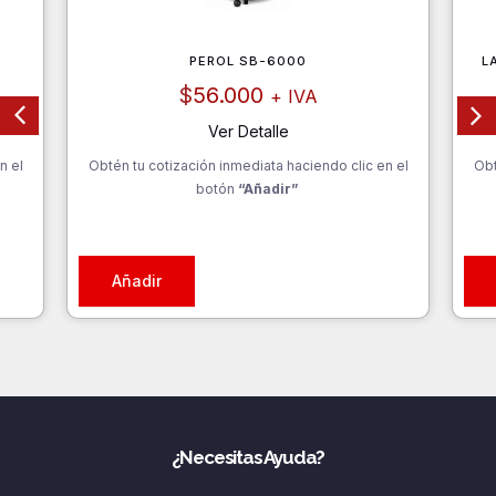
PEROL SB-6000
L
$
56.000
+ IVA
Ver Detalle
n el
Obtén tu cotización inmediata haciendo clic en el
Obt
botón
“Añadir”
Añadir
¿Necesitas Ayuda?