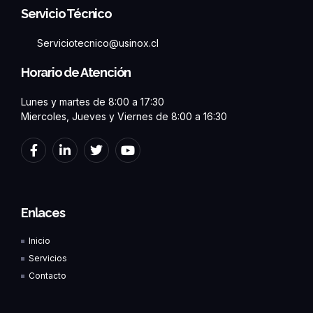
Servicio Técnico
Serviciotecnico@usinox.cl
Horario de Atención
Lunes y martes de 8:00 a 17:30
Miercoles, Jueves y Viernes de 8:00 a 16:30
F
L
T
Y
a
i
w
o
c
n
i
u
e
k
t
t
b
e
t
u
o
d
e
b
Enlaces
o
i
r
e
k
n
Inicio
-
-
f
i
Servicios
n
Contacto