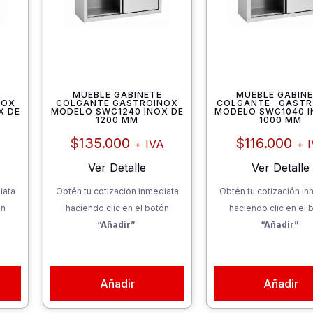
E
MUEBLE GABINETE
MUEBLE GABIN
NOX
COLGANTE GASTROINOX
COLGANTE GASTR
X DE
MODELO SWC1240 INOX DE
MODELO SWC1040 I
1200 MM
1000 MM
$
135.000
$
116.000
A
+ IVA
+ 
Ver Detalle
Ver Detalle
iata
Obtén tu cotización inmediata
Obtén tu cotización in
ón
haciendo clic en el botón
haciendo clic en el 
“Añadir”
“Añadir”
Añadir
Añadir