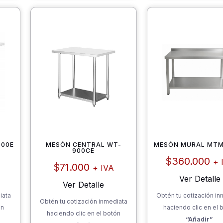
900E
MESÓN CENTRAL WT-
MESÓN MURAL MTM
900CE
$
360.000
+ 
$
71.000
+ IVA
Ver Detalle
Ver Detalle
iata
Obtén tu cotización in
Obtén tu cotización inmediata
ón
haciendo clic en el 
haciendo clic en el botón
“Añadir”