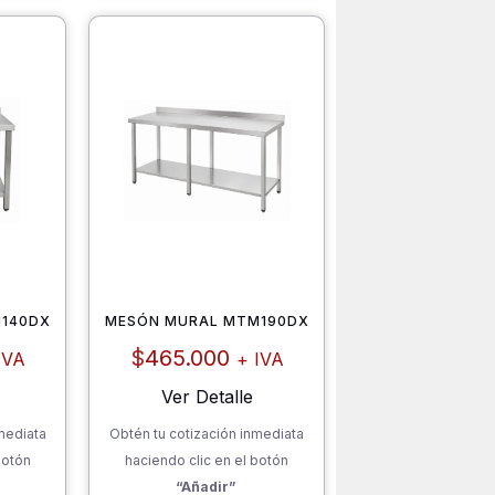
140DX
MESÓN MURAL MTM190DX
$
465.000
IVA
+ IVA
Ver Detalle
mediata
Obtén tu cotización inmediata
botón
haciendo clic en el botón
“Añadir”