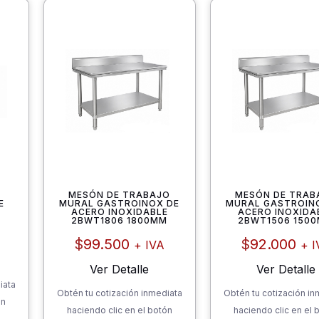
MESÓN DE TRABAJO
MESÓN DE TRAB
E
MURAL GASTROINOX DE
MURAL GASTROIN
0
ACERO INOXIDABLE
ACERO INOXIDA
2BWT1806 1800MM
2BWT1506 150
$
99.500
$
92.000
+ IVA
+ I
Ver Detalle
Ver Detalle
iata
Obtén tu cotización inmediata
Obtén tu cotización in
ón
haciendo clic en el botón
haciendo clic en el 