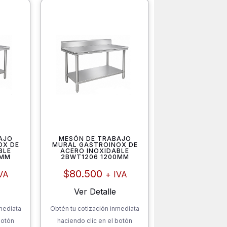
AJO
MESÓN DE TRABAJO
OX DE
MURAL GASTROINOX DE
BLE
ACERO INOXIDABLE
0MM
2BWT1206 1200MM
$
80.500
VA
+ IVA
Ver Detalle
mediata
Obtén tu cotización inmediata
botón
haciendo clic en el botón