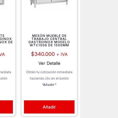
ETE
MESÓN MUEBLE DE
OINOX
TRABAJO CENTRAL
NOX DE
GASTROINOX MODELO
WTC1506 DE 1500MM
$
340.000
IVA
+ IVA
Ver Detalle
mediata
Obtén tu cotización inmediata
botón
haciendo clic en el botón
“Añadir”
Añadir