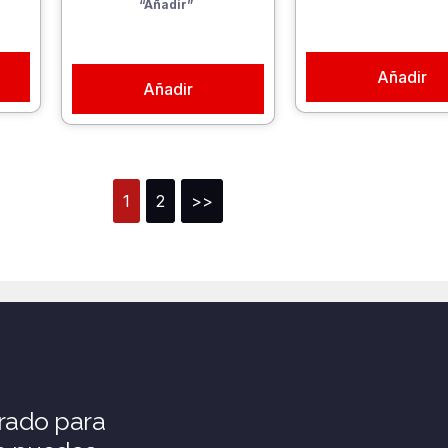
“Añadir”
Añadir
Añadir
1
2
>>
rado para