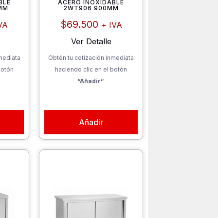
BLE
ACERO INOXIDABLE
MM
2WT906 900MM
$
69.500
VA
+ IVA
Ver Detalle
mediata
Obtén tu cotización inmediata
botón
haciendo clic en el botón
“Añadir”
Añadir