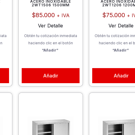
E
ACERO INOXIDABLE
ACERO INOXIDA
2WT1506 1500MM
2WT1206 1200
$
85.000
$
75.000
+ IVA
+ I
Ver Detalle
Ver Detalle
iata
Obtén tu cotización inmediata
Obtén tu cotización in
ón
haciendo clic en el botón
haciendo clic en el 
“Añadir”
“Añadir”
Añadir
Añadir