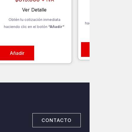
Ver Detalle
Ver Detalle
Obtén tu cotización inm
Obtén tu cotización inmediata
haciendo clic en el botón
“
haciendo clic en el botón
“Añadir”
Añadir
Añadir
CONTACTO