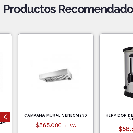
Productos Recomendado
RAL
CAMPANA MURAL VENECM250
HERVIDOR DE
V
0MM
$
565.000
+ IVA
$
58.