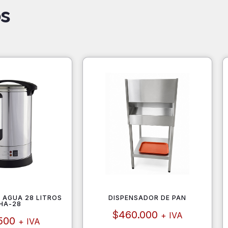
s
 AGUA 28 LITROS
DISPENSADOR DE PAN
HA-28
$
460.000
+ IVA
500
+ IVA