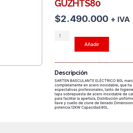
GUZHTS80
$
2.490.000
+ IVA
SARTEN
BASCULANTE
Añadir
"ELÉCTRICO"
80L
MARCA
GASTROINOX
Descripción
Modelo
SARTEN BASCULANTE ELÉCTRICO 80L marca
GUZHTS80
completamente en acero inoxidable, que ha s
espectativas profesionales, tanto de higiene 
cantidad
tapa sobrepuesta de acero inoxidable de c
para facilitar la apertura, Distribución unifo
llave y cuello de cisne de llenado Dimen
potencia:12KW Capacidad:80L.