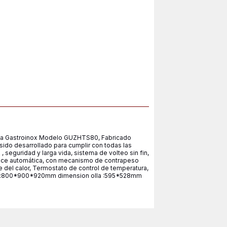
 Gastroinox Modelo GUZHTS80, Fabricado
ido desarrollado para cumplir con todas las
, seguridad y larga vida, sistema de volteo sin fin,
alce automática, con mecanismo de contrapeso
rme del calor, Termostato de control de temperatura,
sion:800*900*920mm dimension olla :595*528mm