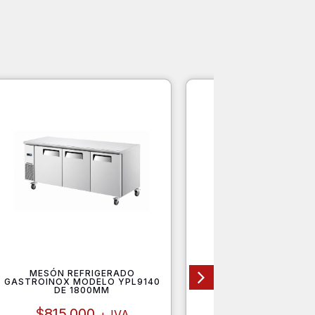
MESÓN REFRIGERADO
LAVAFONDOS LF1T
GASTROINOX MODELO YPL9140
700X700X850M
DE 1800MM
$
320.000
+ I
$
815.000
+ IVA