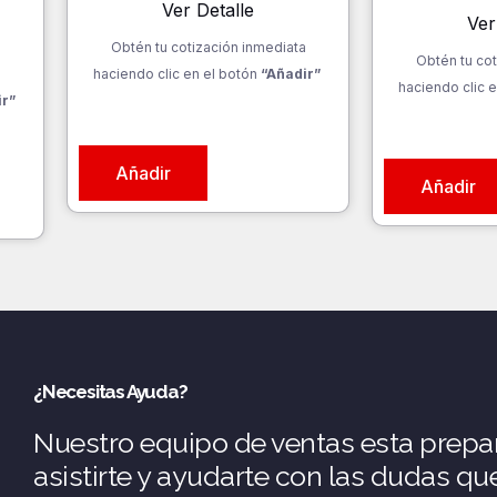
Ver Detalle
Ver
Obtén tu cotización inmediata
Obtén tu cot
a
haciendo clic en el botón
“Añadir”
haciendo clic e
ir”
Añadir
Añadir
¿Necesitas Ayuda?
Nuestro equipo de ventas esta prepa
asistirte y ayudarte con las dudas q