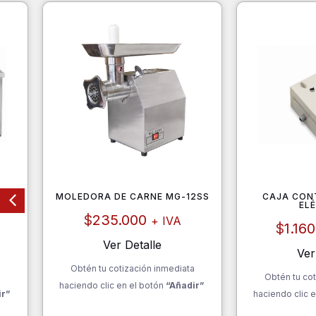
70
MOLEDORA DE CARNE MG-12SS
CAJA CON
EL
$
235.000
+ IVA
$
1.16
Ver Detalle
Ver
Obtén tu cotización inmediata
a
Obtén tu cot
haciendo clic en el botón
“Añadir”
ir”
haciendo clic e