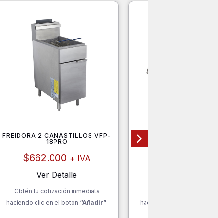
FREIDORA 2 CANASTILLOS VFP-
MÁQUINA ABRE OSTR
18PRO
ABRAZADERA
$
662.000
$
130.000
+ IVA
+ I
Ver Detalle
Ver Detalle
Obtén tu cotización inmediata
Obtén tu cotización inm
haciendo clic en el botón
“Añadir”
haciendo clic en el botón
“