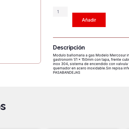
Baño
María
Añadir
MBMG5-
MS
cantidad
Descripción
Modulo bañomaria a gas Modelo Mercosur in
gastronorm 1/1 x 150mm con tapa, frente cub
inox 304, sistema de encendido con valvula t
quemador en acero inoxidable.Sin repisa i
PASABANDEJAS
s