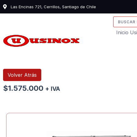
Ir
Las Encinas 721, Cerrillos, Santiago de Chile
al
contenido
Search
...
Inicio U
Volver Atrás
$
1.575.000
+ IVA