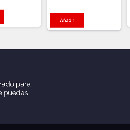
Añadir
rado para
ue puedas